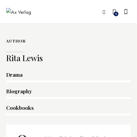
0
AUTHOR
Rita Lewis
Drama
0%
Biography
0%
Cookbooks
8%