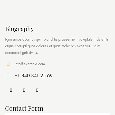
Biography
Ignissimos ducimus quin blandiitis praesentium voluptatem deleniti
atque corrupti quos dolores et quas molestias excepturi. scint
occaecatti gnissimus.
info@example.com
E-
+1 840 841 25 69
ma
Ph
il:
on
e:
Contact Form