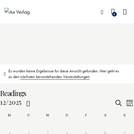
0
Es wurden keine Ergebnisse für diese Ansicht gefunden. Hier geht es
zu den
nächsten bevorstehenden Veranstaltungen
.
Readings
V
12/2025
S
M
u
D
o
K
e
c
M
D
M
D
F
S
S
n
a
h
a
a
r
e
t
t
0
0
0
0
0
0
0
1
2
3
4
5
6
7