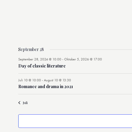
t
l
l
e
e
t
t
r
r
u
u
u
a
a
n
n
n
n
n
g
g
s
s
,
,
g
t
t
a
a
September 28
e
l
l
September 28, 2024 @ 10:00
-
Oktober 5, 2026 @ 17:00
t
t
Day of classic literature
n
u
u
n
n
Juli 10 @ 10:00
-
August 10 @ 13:30
g
g
Romance and drama in 2021
,
,
Juli