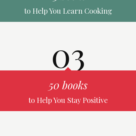
to Help You Learn Cooking
03
50 books
to Help You Stay Positive