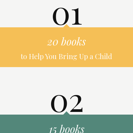
01
20 books
to Help You Bring Up a Child
02
15 books