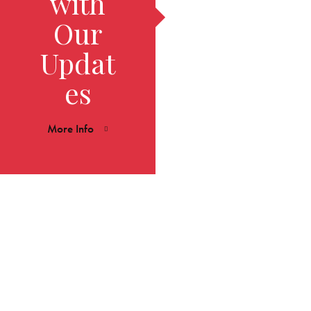
with
Our
Updat
es
More Info