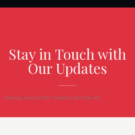
Stay in Touch with
Our Updates
[mc4wp_form id="461" element_id="style-4"]