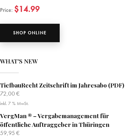
$14.99
Price:
SHOP ONLINE
WHAT'S NEW
TiefbauRecht Zeitschrift im Jahresabo (PDF)
72,00
€
inkl. 7 % MwSt.
VergMan ® – Vergabemanagement für
öffentliche Auftraggeber in Thüringen
59,95
€